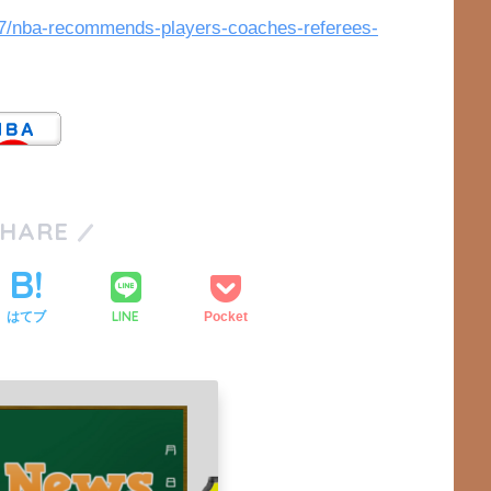
07/nba-recommends-players-coaches-referees-
SHARE
LINE
はてブ
Pocket