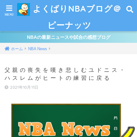
よくばりNBAブログ＠
ピーナッツ
NBAの最新ニュースや試合の感想ブログ
ホーム
NBA News
父親の喪失を嘆き悲しむユドニス・
ハスレムがヒートの練習に戻る
2021年10月11日