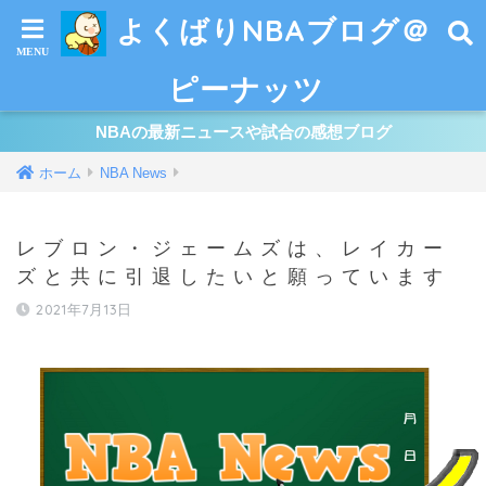
よくばりNBAブログ＠
ピーナッツ
NBAの最新ニュースや試合の感想ブログ
ホーム
NBA News
レブロン・ジェームズは、レイカー
ズと共に引退したいと願っています
2021年7月13日