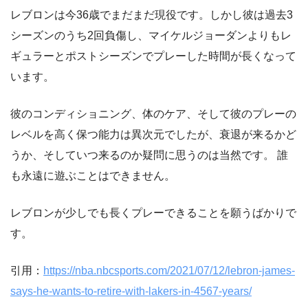
レブロンは今36歳でまだまだ現役です。しかし彼は過去3
シーズンのうち2回負傷し、マイケルジョーダンよりもレ
ギュラーとポストシーズンでプレーした時間が長くなって
います。
彼のコンディショニング、体のケア、そして彼のプレーの
レベルを高く保つ能力は異次元でしたが、衰退が来るかど
うか、そしていつ来るのか疑問に思うのは当然です。 誰
も永遠に遊ぶことはできません。
レブロンが少しでも長くプレーできることを願うばかりで
す。
引用：
https://nba.nbcsports.com/2021/07/12/lebron-james-
says-he-wants-to-retire-with-lakers-in-4567-years/