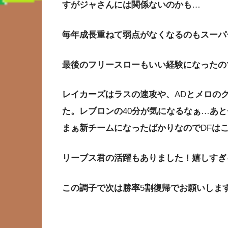
すがジャさんには関係ないのかも
…
毎年成長重ねて弱点がなくなるのもスーパ
最後のフリースローもいい経験になったの
レイカーズはラスの速攻や、
AD
とメロの
た。レブロンの
40
分が気になるなぁ
…
あと
まぁ新チームになったばかりなので
DF
は
リーブス君の活躍もありました！嬉しすぎ
この調子で次は勝率
5
割復帰でお願いしま