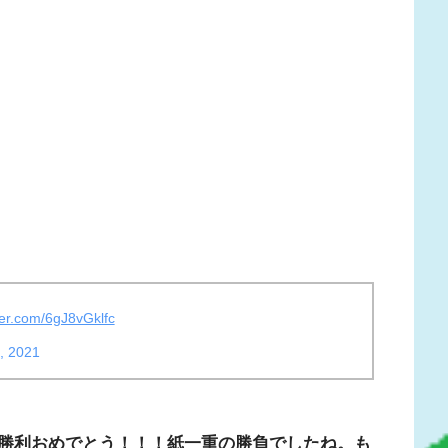
tter.com/6gJ8vGklfc
, 2021
勝利おめでとう！！！紙一重の勝負でしたね。も