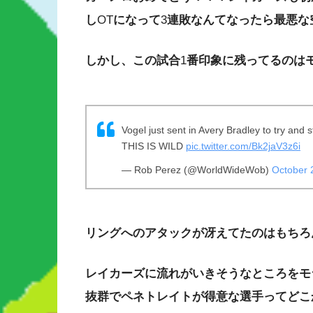
し
OT
になって
3
連敗なんてなったら最悪な
しかし、この試合
1
番印象に残ってるのは
Vogel just sent in Avery Bradley to try a
THIS IS WILD
pic.twitter.com/Bk2jaV3z6i
— Rob Perez (@WorldWideWob)
October 
リングへのアタックが冴えてたのはもちろ
レイカーズに流れがいきそうなところをモ
抜群でペネトレイトが得意な選手ってどこ