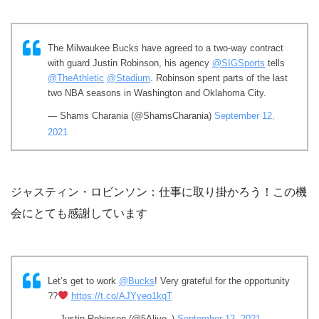
The Milwaukee Bucks have agreed to a two-way contract
with guard Justin Robinson, his agency
@SIGSports
tells
@TheAthletic
@Stadium
. Robinson spent parts of the last
two NBA seasons in Washington and Oklahoma City.
— Shams Charania (@ShamsCharania)
September 12,
2021
ジャスティン・ロビンソン：仕事に取り掛かろう！この機
会にとても感謝しています
Let’s get to work
@Bucks
! Very grateful for the opportunity
??
https://t.co/AJYyeo1kqT
— Justin Robinson (@5Alive_)
September 12, 2021