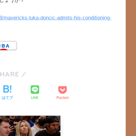
しょうか？
8/mavericks-luka-doncic-admits-his-conditioning-
SHARE
LINE
はてブ
Pocket