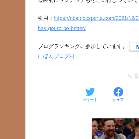
最終的にドンチッチもそこに行きつくので
引用：
https://nba.nbcsports.com/2021/12/0
has-got-to-be-better/
ブログランキングに参加しています。
にほんブログ村
ツイート
シェア