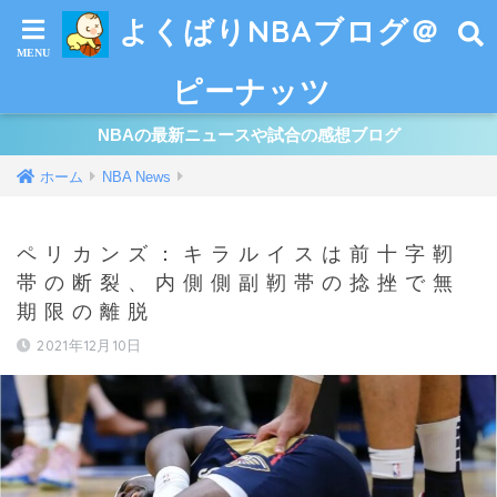
よくばりNBAブログ＠
ピーナッツ
NBAの最新ニュースや試合の感想ブログ
ホーム
NBA News
ペリカンズ：キラルイスは前十字靭
帯の断裂、内側側副靭帯の捻挫で無
期限の離脱
2021年12月10日