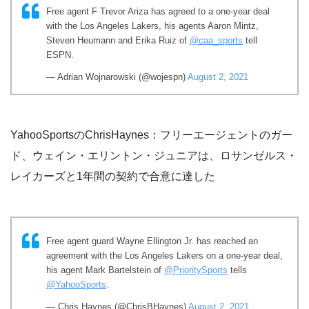
Free agent F Trevor Ariza has agreed to a one-year deal
with the Los Angeles Lakers, his agents Aaron Mintz,
Steven Heumann and Erika Ruiz of
@caa_sports
tell
ESPN.
— Adrian Wojnarowski (@wojespn)
August 2, 2021
YahooSportsのChrisHaynes：フリーエージェントのガー
ド、ウェイン・エリントン・ジュニアは、ロサンゼルス・
レイカーズと1年間の契約で合意に達した
Free agent guard Wayne Ellington Jr. has reached an
agreement with the Los Angeles Lakers on a one-year deal,
his agent Mark Bartelstein of
@PrioritySports
tells
@YahooSports
.
— Chris Haynes (@ChrisBHaynes)
August 2, 2021