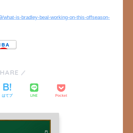
9/what-is-bradley-beal-working-on-this-offseason-
SHARE
LINE
はてブ
Pocket