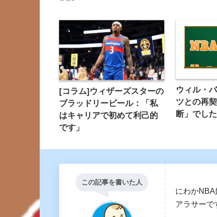
ウィル・
[コラム]ウィザーズスターの
ツとの再
ブラッドリービール：「私
断」でし
はキャリアで初めて利己的
です」
この記事を書いた人
にわかNB
アラサーで