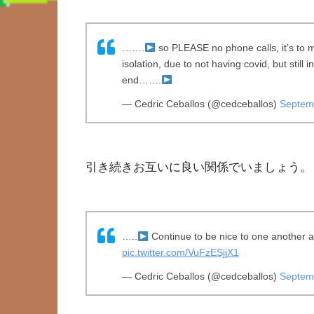
…….
so PLEASE no phone calls, it’s to 
isolation, due to not having covid, but still in 
end…….
— Cedric Ceballos (@cedceballos)
Septem
引き続きお互いに良い関係でいましょう。
…..
Continue to be nice to one another an
pic.twitter.com/VuFzESjjX1
— Cedric Ceballos (@cedceballos)
Septem