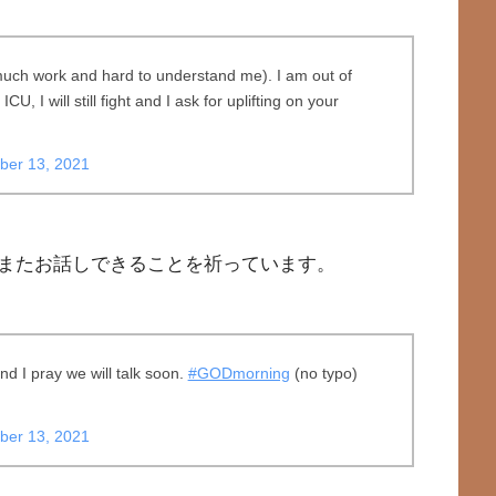
much work and hard to understand me). I am out of
ICU, I will still fight and I ask for uplifting on your
ber 13, 2021
またお話しできることを祈っています。
d I pray we will talk soon.
#GODmorning
(no typo)
ber 13, 2021