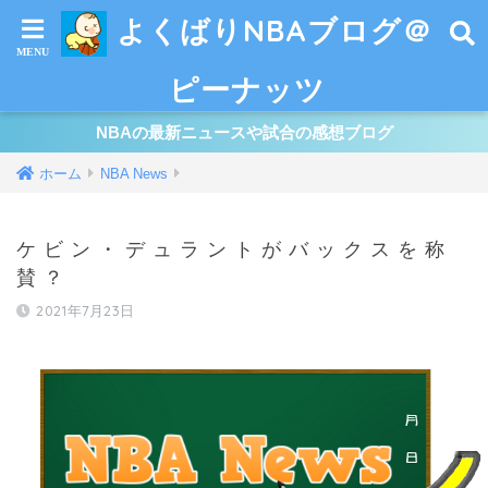
よくばりNBAブログ＠
ピーナッツ
NBAの最新ニュースや試合の感想ブログ
ホーム
NBA News
ケビン・デュラントがバックスを称
賛？
2021年7月23日